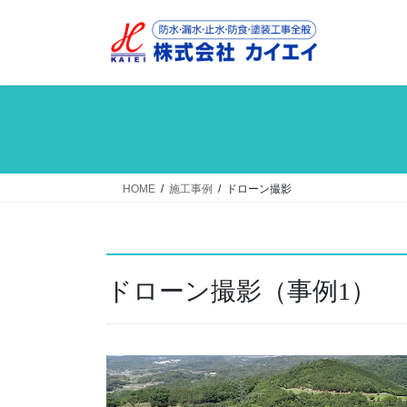
コ
ナ
ン
ビ
テ
ゲ
ン
ー
ツ
シ
へ
ョ
ス
ン
キ
に
ッ
移
HOME
施工事例
ドローン撮影
プ
動
ドローン撮影（事例1）
動
画