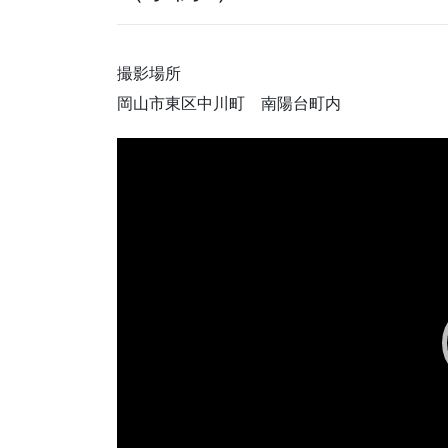
撮影場所
岡山市東区中川町 南陽台町内
動
画
プ
レ
ー
ヤ
ー