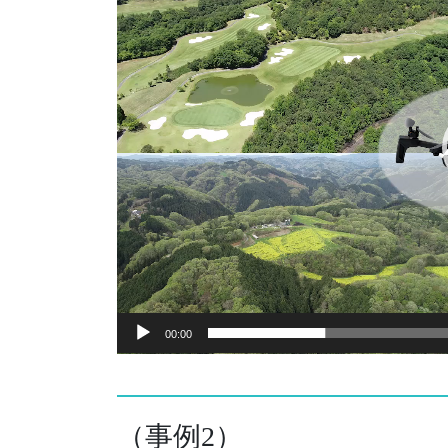
プ
レ
ー
ヤ
ー
00:00
（事例2）