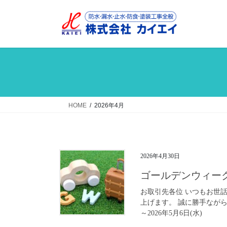
コ
ナ
ン
ビ
テ
ゲ
ン
ー
ツ
シ
へ
ョ
ス
ン
キ
に
ッ
移
HOME
2026年4月
プ
動
2026年4月30日
ゴールデンウィー
お取引先各位 いつもお世
上げます。 誠に勝手ながら
～2026年5月6日(水)